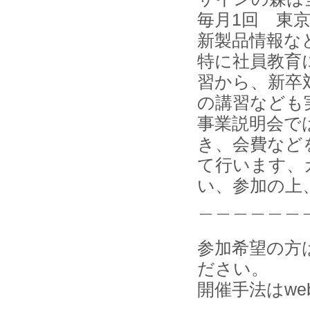
毎月1回 東
新製品情報な
特に社員教育
習から、新卒
の講習なども
事業説明会で
き、会費など
て行います、
い、参加の上
＿＿＿＿＿＿
参加希望の方
ださい。
開催手法はwe