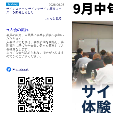
2026.06.05
サインスクール サインデザイン基礎コー
ス を開催しました
...もっと見る
➡入会の流れ
会員の紹介、自薦共に事業説明会へ参加い
ただきます。
入会希望であれば、会社訪問を実施し、訪
問資料に基づき全会員の意向を尊重して入
会審査をします。
よって入会が認められない場合があります
ので予めご了承ください。
Facebook