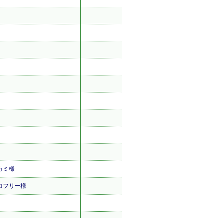
カミ様
ロフリー様