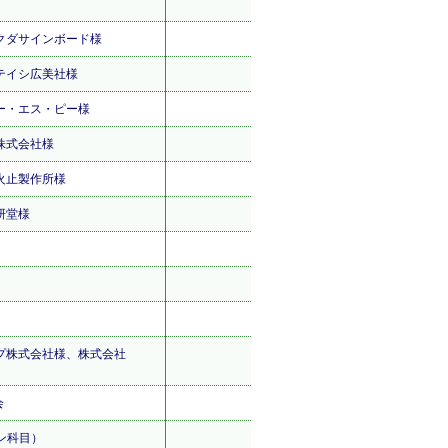
クダサインボード様
テイシ広美社様
ー・エス・ピー様
株式会社様
火止製作所様
研堂様
プ株式会社様、株式会社
会
ン科目）