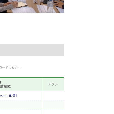
ロードします）。
容
チラシ
報告確認）
Zoom）配信】